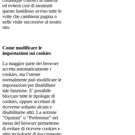
comunque conosci la materia
ed eviterà così di mostrarti
questo fastidioso avviso tutte le
volte che cambierai pagina o
nelle visite successive al nostro
sito.
Come modificare le
impostazioni sui cookies
La maggior parte dei browser
accetta automaticamente i
cookies, ma l’utente
normalmente può modificare le
impostazioni per disabilitare
tale funzione. E' possibile
bloccare tutte le tipologie di
cookies, oppure accettare di
riceverne soltanto alcuni e
disabilitarne altri. La sezione
"Opzioni" o "Preferenze" nel
menu del browser permettono
di evitare di ricevere cookies e
altre tecnologie di tracciamento