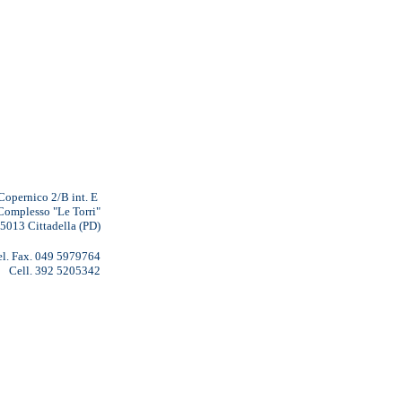
Copernico 2/B int. E
Complesso "Le Torri"
5013 Cittadella (PD)
el. Fax. 049 5979764
Cell. 392
5205342