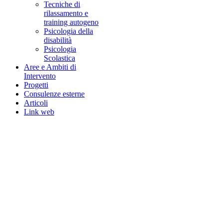
Tecniche di
rilassamento e
training autogeno
Psicologia della
disabilità
Psicologia
Scolastica
Aree e Ambiti di
Intervento
Progetti
Consulenze esterne
Articoli
Link web
NOTA! Questo sito
utilizza i cookie e
tecnologie simili.
Se non si modificano le
impostazioni del browser,
l'utente accetta.
Per saperne di
piu'