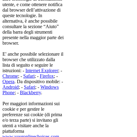
utente, e come ottenere notifica
dal browser dell’attivazione di
queste tecnologie. In
alternativa, è anche possibile
consultare la sezione “Aiuto”
della barra degli strumenti
presente nella maggior parte dei
browser.
E' anche possibile selezionare il
browser che utilizzato dalla
lista di seguito e seguire le
istruzioni: -
Internet Explorer
; -
Chrome
; -
Safari
; -
Firefox
; -
Opera
. Da dispositivo mobile: -
Android
; -
Safari
; -
Windows
Phone
; -
Blackberry
.
Per maggiori informazioni sui
cookie e per gestire le
preferenze sui cookie (di prima
e/o terza parte) si invitano gli
utenti a visitare anche la
piattaforma
www.youronlinechoices.com
.