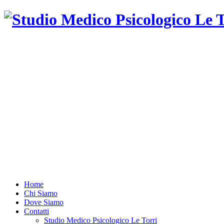
Psicologa
psicoterapeuta
ad
orientamento
psicodinamica.
Training
autogeno
Home
Chi Siamo
Dove Siamo
Contatti
Studio Medico Psicologico Le Torri