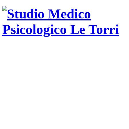
Psicologa
psicoterapeuta
ad
orientamento
psicodinamica.
Training
autogeno