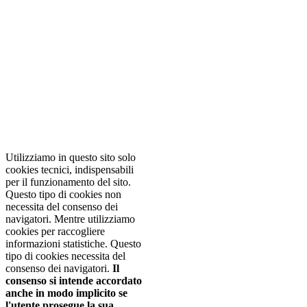
NOTA! Questo sito
utilizza i cookie e
tecnologie simili.
Se non si modificano le
impostazioni del browser,
l'utente accetta.
Per saperne di
piu'
Approvo
Utilizziamo in questo sito solo
cookies tecnici, indispensabili
per il funzionamento del sito.
Questo tipo di cookies non
necessita del consenso dei
navigatori. Mentre utilizziamo
cookies per raccogliere
informazioni statistiche. Questo
tipo di cookies necessita del
consenso dei navigatori.
Il
consenso si intende accordato
anche in modo implicito se
l'utente prosegue la sua