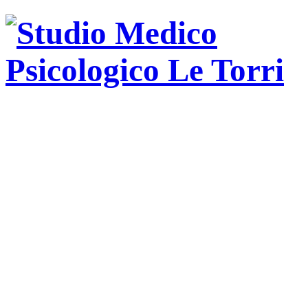
Psicologa
psicoterapeuta
ad
orientamento
psicodinamica.
Training
autogeno