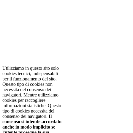
NOTA! Questo sito
utilizza i cookie e
tecnologie simili.
Se non si modificano le
impostazioni del browser,
l'utente accetta.
Per saperne di
piu'
Approvo
Utilizziamo in questo sito solo
cookies tecnici, indispensabili
per il funzionamento del sito.
Questo tipo di cookies non
necessita del consenso dei
navigatori. Mentre utilizziamo
cookies per raccogliere
informazioni statistiche. Questo
tipo di cookies necessita del
consenso dei navigatori.
Il
consenso si intende accordato
anche in modo implicito se
l'utente prosegue la sua