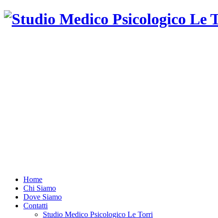
Psicologa
psicoterapeuta
ad
orientamento
psicodinamica.
Training
autogeno
Home
Chi Siamo
Dove Siamo
Contatti
Studio Medico Psicologico Le Torri