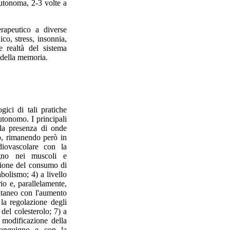
autonoma, 2-3 volte a
rapeutico a diverse
co, stress, insonnia,
e realtà del sistema
e della memoria.
gici di tali pratiche
utonomo. I principali
n la presenza di onde
do, rimanendo però in
diovascolare con la
igno nei muscoli e
uzione del consumo di
bolismo; 4) a livello
io e, parallelamente,
 cutaneo con l'aumento
 la regolazione degli
del colesterolo; 7) a
 modificazione della
sanguigno e con la