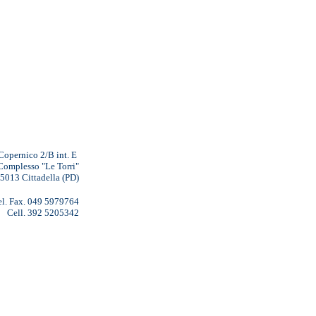
Copernico 2/B int. E
Complesso "Le Torri"
5013 Cittadella (PD)
el. Fax. 049 5979764
Cell. 392
5205342