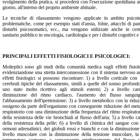
svolgimento della pratica, si procederà con l'esecuzione quotidiana 
giorno, all'interno del proprio ambiente abituale.
Le tecniche di rilassamento vengono applicate in ambito psicote
problematiche, come per esempio stati d'ansia, fobie, attacchi di pani
disturbi psicosomatici, ecc., ma vengono utilizzate anche in cert
sanitario pubblico in oncologia, cardiologia e per i disturbi cognitivi 
PRINCIPALI EFFETTI FISIOLOGICI E PSICOLOGICI:
Molteplici sono gli studi della comunità medica sugli effetti fisiolo
evidenziandone una stretta interconnessione con il sistema nervoso a
effetti fisiologici si possono riscontrare: 1) a livello corticale co
cerebrali tipiche del rilassamento, simili a quelle del sonno profon
uno stato molto ricettivo agli stimoli esterni; 2) a livello car
diminuzione del ritmo cardiaco, l'aumento dei flusso sangu
l'abbassamento dell'ipertensione; 3) a livello metabolico con la rid
ossigeno da parte dell'organismo con conseguente riduzione del meta
respiratorio con una diminuzione della frequenza del ritmo respirator
della resistenza delle vie bronchiali al flusso dell'aria; 5) a livello
della resistenza della pelle; 6) a livello di chimica del sangue con
ormoni adrenalinici, dei globuli rossi e bianchi e con la diminuzione 
livello muscolare con la diminuzione della tensione muscolare, la
temperatura corporea e conseguente miglioramento del flusso 