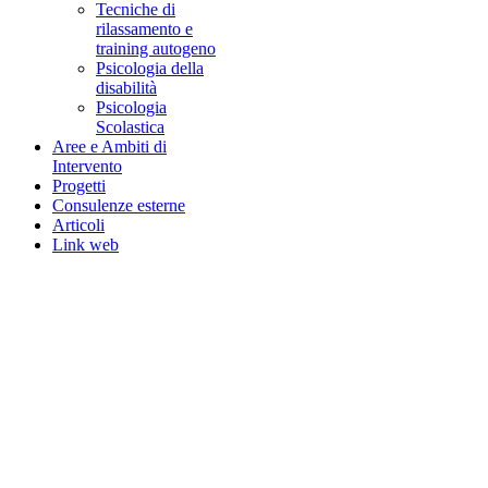
Tecniche di
rilassamento e
training autogeno
Psicologia della
disabilità
Psicologia
Scolastica
Aree e Ambiti di
Intervento
Progetti
Consulenze esterne
Articoli
Link web
NOTA! Questo sito
utilizza i cookie e
tecnologie simili.
Se non si modificano le
impostazioni del browser,
l'utente accetta.
Per saperne di
piu'