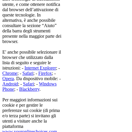
utente, e come ottenere notifica
dal browser dell’attivazione di
queste tecnologie. In
alternativa, è anche possibile
consultare la sezione “Aiuto”
della barra degli strumenti
presente nella maggior parte dei
browser.
E' anche possibile selezionare il
browser che utilizzato dalla
lista di seguito e seguire le
istruzioni: -
Internet Explorer
; -
Chrome
; -
Safari
; -
Firefox
; -
Opera
. Da dispositivo mobile: -
Android
; -
Safari
; -
Windows
Phone
; -
Blackberry
.
Per maggiori informazioni sui
cookie e per gestire le
preferenze sui cookie (di prima
e/o terza parte) si invitano gli
utenti a visitare anche la
piattaforma
www.youronlinechoices.com
.