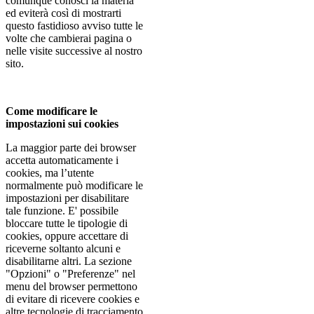
comunque conosci la materia
ed eviterà così di mostrarti
questo fastidioso avviso tutte le
volte che cambierai pagina o
nelle visite successive al nostro
sito.
Come modificare le
impostazioni sui cookies
La maggior parte dei browser
accetta automaticamente i
cookies, ma l’utente
normalmente può modificare le
impostazioni per disabilitare
tale funzione. E' possibile
bloccare tutte le tipologie di
cookies, oppure accettare di
riceverne soltanto alcuni e
disabilitarne altri. La sezione
"Opzioni" o "Preferenze" nel
menu del browser permettono
di evitare di ricevere cookies e
altre tecnologie di tracciamento