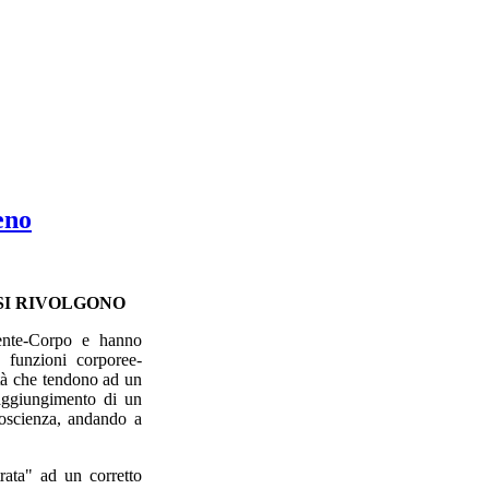
eno
 SI RIVOLGONO
Mente-Corpo e hanno
e funzioni corporee-
tà che tendono ad un
 raggiungimento di un
 coscienza, andando a
rata" ad un corretto