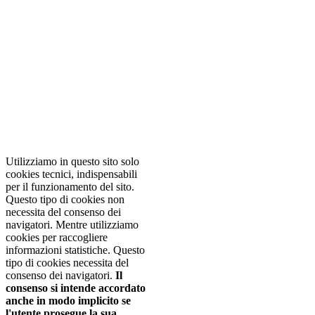
NOTA! Questo sito
utilizza i cookie e
tecnologie simili.
Se non si modificano le
impostazioni del browser,
l'utente accetta.
Per saperne di
piu'
Approvo
Utilizziamo in questo sito solo
cookies tecnici, indispensabili
per il funzionamento del sito.
Questo tipo di cookies non
necessita del consenso dei
navigatori. Mentre utilizziamo
cookies per raccogliere
informazioni statistiche. Questo
tipo di cookies necessita del
consenso dei navigatori.
Il
consenso si intende accordato
anche in modo implicito se
l'utente prosegue la sua