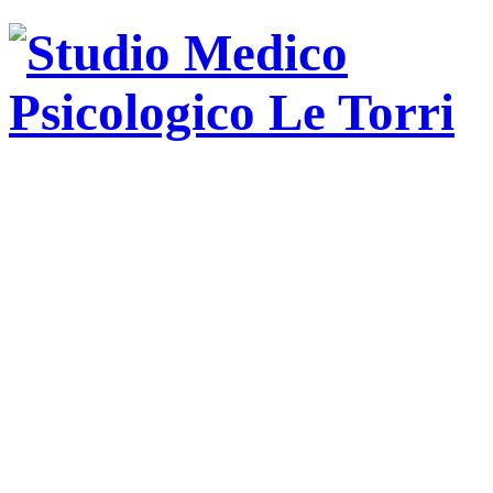
Psicologa
psicoterapeuta
ad
orientamento
psicodinamica.
Training
autogeno